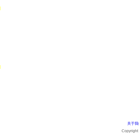
|
关于我们
黑骑士品牌
汉生品牌
品牌历程
品牌目标
企业荣誉
企业环境
|
产品中心
整体概述
5C产品
体系
产品性能
集成墙面
关于尺寸
黑骑士健康墙板
黑骑士墙板
关于我
黑骑士抗撞墙板
Copyrig